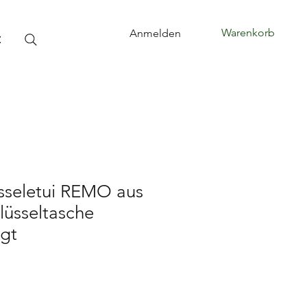
Warenkorb
Anmelden
t
üsseletui REMO aus
lüsseltasche
igt