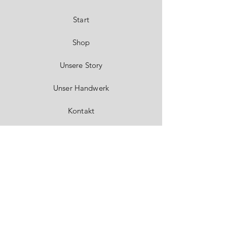
Start
Shop
Unsere Story
Unser Handwerk
Kontakt
FAQ
Versand & Rückgabe
Impressum
Datenschutz