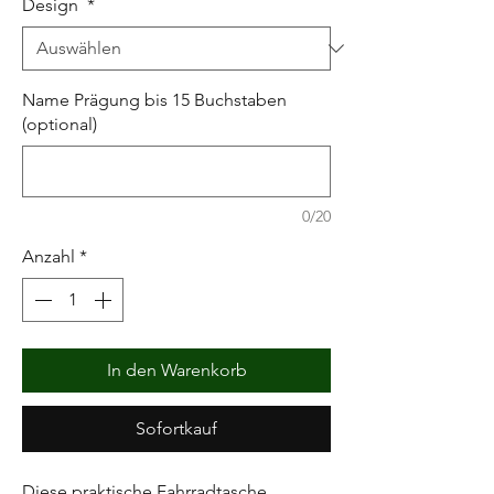
Design
*
Name Prägung bis 15 Buchstaben
(optional)
0/20
Anzahl
*
In den Warenkorb
Sofortkauf
Diese praktische Fahrradtasche