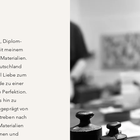
R
a, Diplom-
mit meinem
Materialien.
eutschland
el Liebe zum
de zu einer
 Perfektion.
s hin zu
 geprägt von
Streben nach
Materialien
lanen und