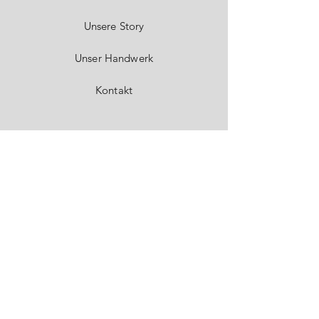
Unsere Story
Unser Handwerk
Kontakt
FAQ
Versand & Rückgabe
Impressum
Datenschutz
AGB