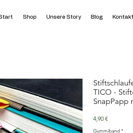
Start
Shop
Unsere Story
Blog
Kontak
Stiftschlau
TICO - Stift
SnapPapp 
Preis
4,90 €
Gummiband
*