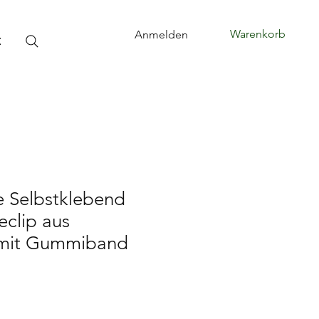
Warenkorb
Anmelden
t
fe Selbstklebend
eclip aus
mit Gummiband