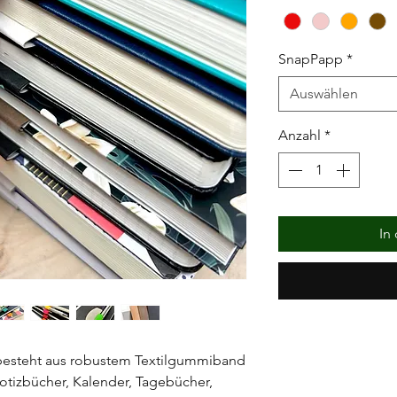
SnapPapp
*
Auswählen
Anzahl
*
In
er besteht aus robustem Textilgummiband
tizbücher, Kalender, Tagebücher,