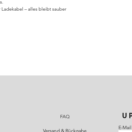
s.
Ladekabel – alles bleibt sauber
U
FAQ
E-Mail
Versand & Rückgabe