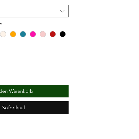
*
 den Warenkorb
Sofortkauf