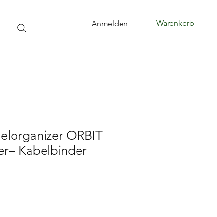
Warenkorb
Anmelden
t
belorganizer ORBIT
er– Kabelbinder